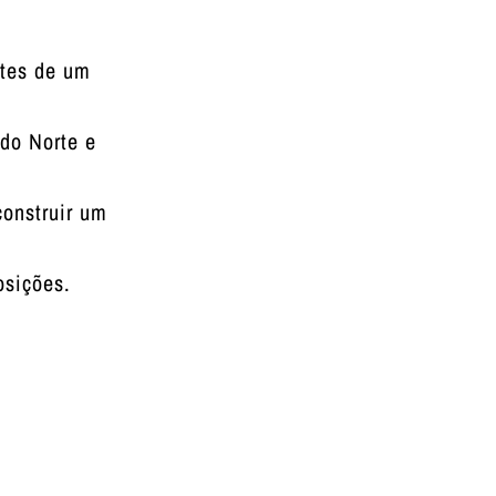
ntes de um
 do Norte e
construir um
osições.