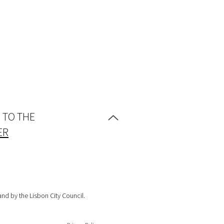
 TO THE
ER
d by the Lisbon City Council.