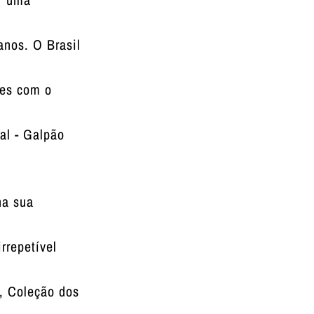
anos. O Brasil
ões com o
al - Galpão
na sua
rrepetível
, Coleção dos