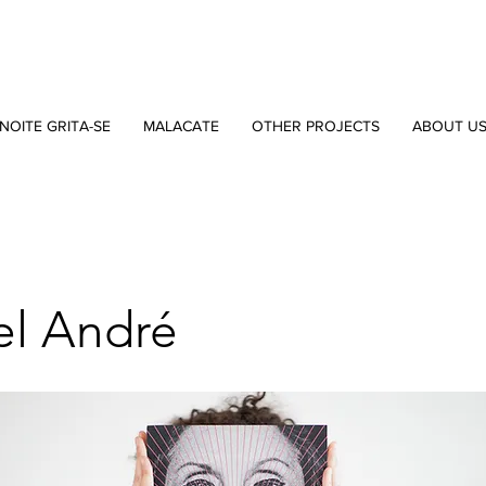
NOITE GRITA-SE
MALACATE
OTHER PROJECTS
ABOUT U
el André