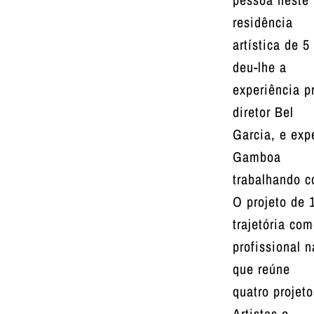
residência
artística de 
deu-lhe a
experiência p
diretor Bel
Garcia, e exp
Gamboa
trabalhando c
O projeto de 
trajetória co
profissional n
que reúne
quatro projet
Artistas e