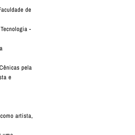
Faculdade de
Tecnologia -
la
Cênicas pela
sta e
como artista,
r uma