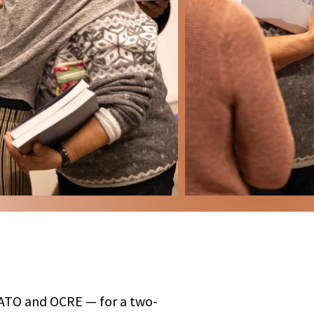
MATO and OCRE — for a two-