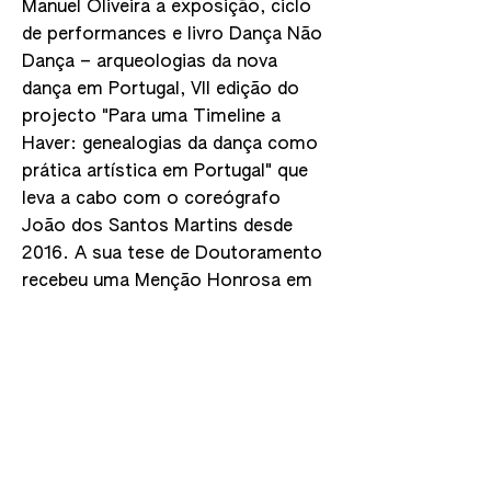
Manuel Oliveira a exposição, ciclo
de performances e livro Dança Não
Dança – arqueologias da nova
dança em Portugal, VII edição do
projecto "Para uma Timeline a
Haver: genealogias da dança como
prática artística em Portugal" que
leva a cabo com o coreógrafo
João dos Santos Martins desde
2016. A sua tese de Doutoramento
recebeu uma Menção Honrosa em
História Contemporânea pela
Fundação Mário Soares e encontra-
se editada com o título Uma
Curadoria da Falta: o Serviço
ACARTE da Fundação Calouste
Gulbenkian
1984-1989
.