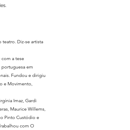
es.
eatro. Diz-se artista
 com a tese
ua portuguesa em
onais. Fundou e dirigiu
po e Movimento,
rgínia Imaz, Gardi
Heras, Maurice Willems,
no Pinto Custódio e
. Trabalhou com O