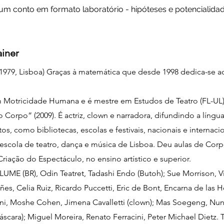
um conto em formato laboratório - hipóteses e potencialidad
ainer
1979, Lisboa) Graças à matemática que desde 1998 dedica-se ao t
 Motricidade Humana e é mestre em Estudos de Teatro (FL-UL)
 Corpo” (2009). É actriz, clown e narradora, difundindo a líng
os, como bibliotecas, escolas e festivais, nacionais e internaci
escola de teatro, dança e música de Lisboa. Deu aulas de Cor
riação do Espectáculo, no ensino artístico e superior.
UME (BR), Odin Teatret, Tadashi Endo (Butoh); Sue Morrison, Vi
es, Celia Ruiz, Ricardo Puccetti, Eric de Bont, Encarna de las 
oni, Moshe Cohen, Jimena Cavalletti (clown); Mas Soegeng, Nu
máscara); Miguel Moreira, Renato Ferracini, Peter Michael Dietz