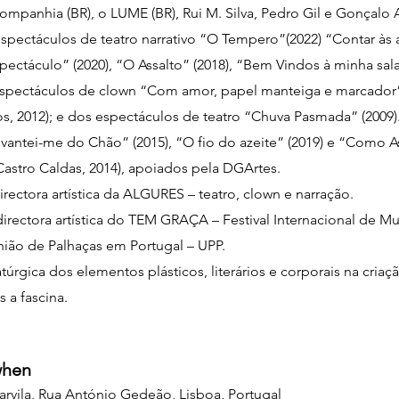
mpanhia (BR), o LUME (BR), Rui M. Silva, Pedro Gil e Gonçalo
espectáculos de teatro narrativo “O Tempero”(2022) “Contar às 
ectáculo” (2020), “O Assalto” (2018), “Bem Vindos à minha sala
espectáculos de clown “Com amor, papel manteiga e marcador” (
, 2012); e dos espectáculos de teatro “Chuva Pasmada” (2009)
vantei-me do Chão” (2015), “O fio do azeite” (2019) e “Como 
astro Caldas, 2014), apoiados pela DGArtes.
rectora artística da ALGURES – teatro, clown e narração.
irectora artística do TEM GRAÇA – Festival Internacional de Mu
nião de Palhaças em Portugal – UPP.
úrgica dos elementos plásticos, literários e corporais na criaçã
 a fascina.
when
arvila, Rua António Gedeão, Lisboa, Portugal