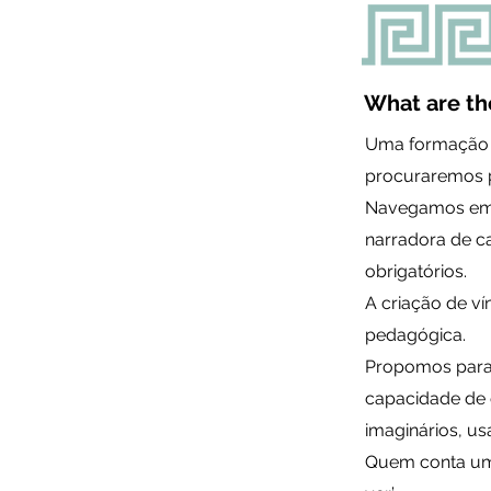
What are the
Uma formação f
procuraremos p
Navegamos em a
narradora de ca
obrigatórios.
A criação de v
pedagógica.
Propomos para e
capacidade de 
imaginários, u
Quem conta um c