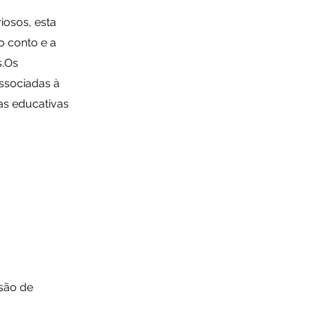
iosos, esta
o conto e a
s.Os
associadas à
as educativas
ssão de