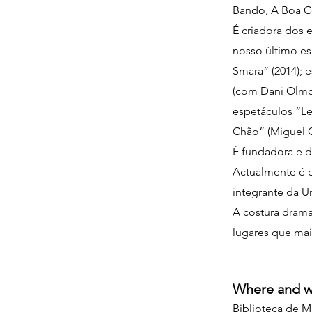
Bando, A Boa Co
É criadora dos 
nosso último esp
Smara” (2014); 
(com Dani Olmos
espetáculos “Le
Chão” (Miguel C
É fundadora e di
Actualmente é d
integrante da U
A costura dramat
lugares que mais
Where and 
Biblioteca de M