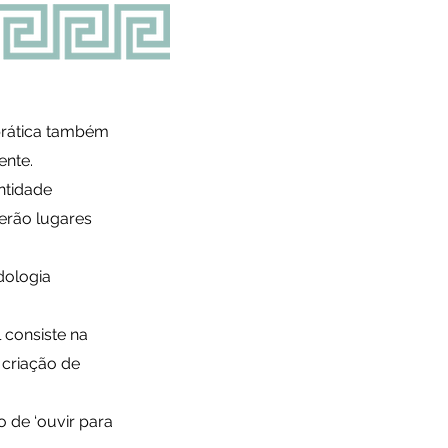
prática também
ente.
ntidade
serão lugares
dologia
 consiste na
 criação de
 de ‘ouvir para