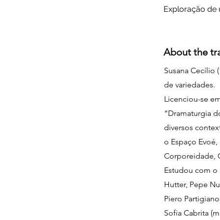
Exploração de 
About the tr
Susana Cecílio (
de variedades.
Licenciou-se em
“Dramaturgia do
diversos context
o Espaço Evoé, 
Corporeidade, C
Estudou com o L
Hutter, Pepe Nuñ
Piero Partigian
Sofia Cabrita (