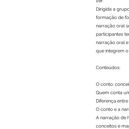
ver’.
Dirigida a grup
formação de fo
narração oral s
participantes t
narração oral e
que integrem o
Conteúdos:
O conto: concei
Quem conta um 
Diferença entre
O conto e a na
A narração de 
conceitos e ma