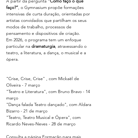
A partir da pergunta 
“Como faço o que 
faço?”
, o Gymnasium propõe formações 
intensivas de curta duração, orientadas por 
artistas convidados que partilham os seus 
modos de trabalho, processos de 
pensamento e dispositivos de criação. 
Em 2026, o programa tem um enfoque 
particular na 
dramaturgia
, atravessando o 
teatro, a literatura, a dança, o musical e a 
ópera.
"Crise, Crise, Crise" , com Mickaël de 
Oliveira - 7 março
"Teatro e Literatura", com Bruno Bravo - 14 
março
"Dança falada Teatro dançado", com Aldara 
Bizarro - 21 de março
"Teatro, Teatro Musical e Ópera", com 
Ricardo Neves-Neves - 28 de março
Consulta a página Formação para mais 