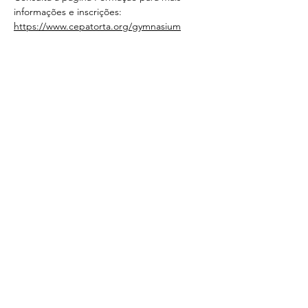
informações e inscrições: 
https://www.cepatorta.org/gymnasium
Share this event
< Voltar
CONTACTS