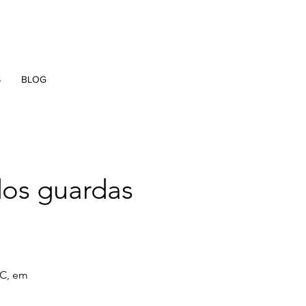
S
BLOG
dos guardas
 C, em