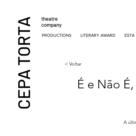
theatre
CEPA TORTA
company
PRODUCTIONS
LITERARY AWARD
ESTA 
< Voltar
É e Não É,
A últ