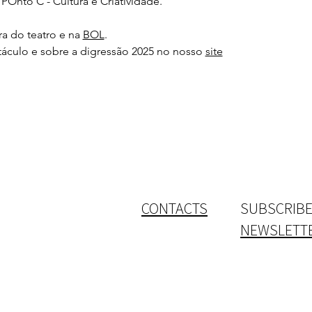
POnto C - Cultura e Criatividade.
ra do teatro e na 
BOL
.
táculo e sobre a digressão 2025 no nosso 
site
CONTACTS
SUBSCRIBE
NEWSLETT