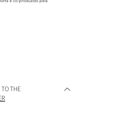
orta e co-produzido pela 
 TO THE
ER