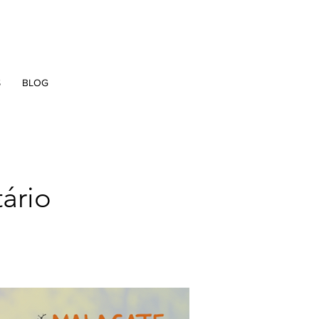
S
BLOG
ário