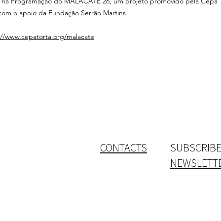
o na Programação do MALACATE 26, um projeto promovido pela Cepa T
com o apoio da Fundação Serrão Martins.
://www.cepatorta.org/malacate
CONTACTS
SUBSCRIBE
NEWSLETT