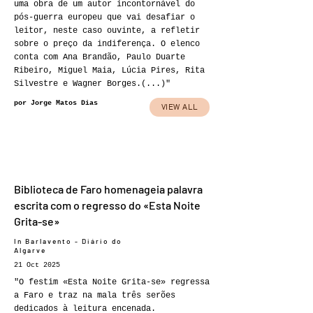
uma obra de um autor incontornável do
pós-guerra europeu que vai desafiar o
leitor, neste caso ouvinte, a refletir
sobre o preço da indiferença. O elenco
conta com Ana Brandão, Paulo Duarte
Ribeiro, Miguel Maia, Lúcia Pires, Rita
Silvestre e Wagner Borges.(...)"
por Jorge Matos Dias
VIEW ALL
Biblioteca de Faro homenageia palavra
escrita com o regresso do «Esta Noite
Grita-se»
In Barlavento - Diário do
Algarve
21 Oct 2025
"O festim «Esta Noite Grita-se» regressa
a Faro e traz na mala três serões
dedicados à leitura encenada.