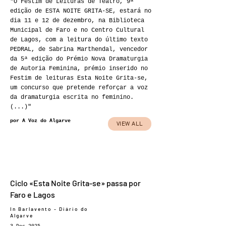
"O Festim de Leituras de Teatro, 9ª
edição de ESTA NOITE GRITA-SE, estará no
dia 11 e 12 de dezembro, na Biblioteca
Municipal de Faro e no Centro Cultural
de Lagos, com a leitura do último texto
PEDRAL, de Sabrina Marthendal, vencedor
da 5ª edição do Prémio Nova Dramaturgia
de Autoria Feminina, prémio inserido no
Festim de leituras Esta Noite Grita-se,
um concurso que pretende reforçar a voz
da dramaturgia escrita no feminino.
(...)"
por A Voz do Algarve
VIEW ALL
Ciclo «Esta Noite Grita-se» passa por
Faro e Lagos
In Barlavento - Diário do
Algarve