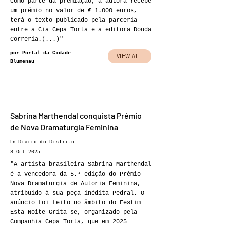
Como parte da premiação, a autora recebe
um prémio no valor de € 1.000 euros,
terá o texto publicado pela parceria
entre a Cia Cepa Torta e a editora Douda
Correria.(...)"
por Portal da Cidade
VIEW ALL
Blumenau
Sabrina Marthendal conquista Prémio
de Nova Dramaturgia Feminina
In Diário do Distrito
8 Oct 2025
"A artista brasileira Sabrina Marthendal
é a vencedora da 5.ª edição do Prémio
Nova Dramaturgia de Autoria Feminina,
atribuído à sua peça inédita Pedral. O
anúncio foi feito no âmbito do Festim
Esta Noite Grita-se, organizado pela
Companhia Cepa Torta, que em 2025