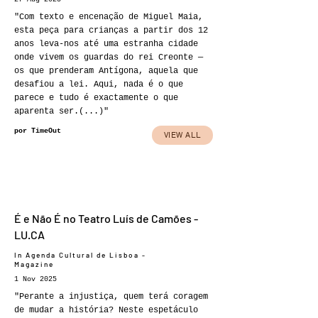
"Com texto e encenação de Miguel Maia,
esta peça para crianças a partir dos 12
anos leva-nos até uma estranha cidade
onde vivem os guardas do rei Creonte —
os que prenderam Antígona, aquela que
desafiou a lei. Aqui, nada é o que
parece e tudo é exactamente o que
aparenta ser.(...)"
por TimeOut
VIEW ALL
É e Não É no Teatro Luís de Camões -
LU.CA
In Agenda Cultural de Lisboa -
Magazine
1 Nov 2025
"Perante a injustiça, quem terá coragem
de mudar a história? Neste espetáculo