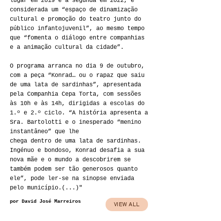
lugar em 2019 e a segunda em 2022, é
considerada um “espaço de dinamização
cultural e promoção do teatro junto do
público infantojuvenil”, ao mesmo tempo
que “fomenta o diálogo entre companhias
e a animação cultural da cidade”.
O programa arranca no dia 9 de outubro,
com a peça “Konrad… ou o rapaz que saiu
de uma lata de sardinhas”, apresentada
pela Companhia Cepa Torta, com sessões
às 10h e às 14h, dirigidas a escolas do
1.º e 2.º ciclo. “A história apresenta a
Sra. Bartolotti e o inesperado “menino
instantâneo” que lhe
chega dentro de uma lata de sardinhas.
Ingénuo e bondoso, Konrad desafia a sua
nova mãe e o mundo a descobrirem se
também podem ser tão generosos quanto
ele”, pode ler-se na sinopse enviada
pelo município.(...)"
por David José Marreiros
VIEW ALL