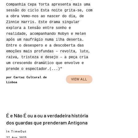
Companhia Cepa Torta apresenta mais uma
sessão do ciclo Esta noite grita-se, com
a obra Vemo-nos ao nascer do dia, de
Zinnie Harris. Este drama singular
explora a tensão entre sonho e
realidade, acompanhando Robyn e Helen
após um naufrágio numa ilha deserta.
Entre o desespero e a descoberta das
emoções mais profundas – revolta, luto,
raiva, tristeza e desejo – a peça cria
um crescendo dramático que envolve e
prende o espectador.(...)"
por Cartaz Cultural de
VIEW ALL
Lisboa
É e Não É ou a ou a verdadeira história
dos guardas que prenderam Antígona
In TimeOut
27 Aug 2025