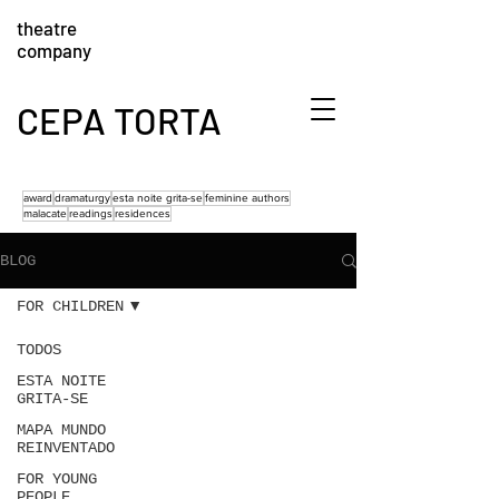
theatre
company
CEPA TORTA
award
dramaturgy
esta noite grita-se
feminine authors
malacate
readings
residences
BLOG
FOR CHILDREN
TODOS
ESTA NOITE
GRITA-SE
MAPA MUNDO
REINVENTADO
FOR YOUNG
PEOPLE