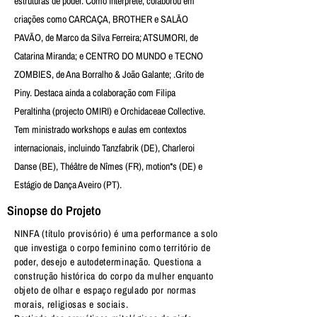
estruturas de poder. Como intérprete, colaborou em
criações como CARCAÇA, BROTHER e SALÃO
PAVÃO, de Marco da Silva Ferreira; ATSUMORI, de
Catarina Miranda; e CENTRO DO MUNDO e TECNO
ZOMBIES, de Ana Borralho & João Galante; .Grito de
Piny. Destaca ainda a colaboração com Filipa
Peraltinha (projecto OMIRI) e Orchidaceae Collective.
Tem ministrado workshops e aulas em contextos
internacionais, incluindo Tanzfabrik (DE), Charleroi
Danse (BE), Théâtre de Nîmes (FR), motion*s (DE) e
Estágio de Dança Aveiro (PT).
Sinopse do Projeto
NINFA (título provisório) é uma performance a solo
que investiga o corpo feminino como território de
poder, desejo e autodeterminação. Questiona a
construção histórica do corpo da mulher enquanto
objeto de olhar e espaço regulado por normas
morais, religiosas e sociais.