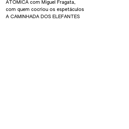
ATÓMICA com Miguel Fragata,
com quem cocriou os espetáculos
A CAMINHADA DOS ELEFANTES
(2013), THE WALL (2015), A VISITA
ESCOCESA e DO BOSQUE PARA O
MUNDO (2016), MONTANHA-
RUSSA (2018), FAKE (2020), O
ESTADO DO MUNDO (QUANDO
ACORDAS) (2021) e MÁ
EDUCAÇÃO – PEÇA EM 3
ROUNDS, ocupando-se da escrita
dos textos. Dá formação na área
da escrita e mediação
CONTACTS