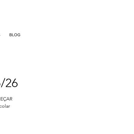
S
BLOG
5/26
OMEÇAR
colar