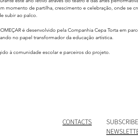
rante este ano letivo através do teatro e das artes performativa
momento de partilha, crescimento e celebração, onde se cruz
e subir ao palco.
OMEÇAR é desenvolvido pela Companhia Cepa Torta em parceria
itando no papel transformador da educação artística.
do à comunidade escolar e parceiros do projeto.
CONTACTS
SUBSCRIBE
NEWSLETT