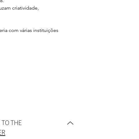
s.
am criatividade, 
 com várias instituições 
 TO THE
ER