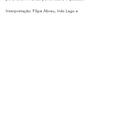
Interpretação: Filipe Abreu, Inês Lago e 
Miguel Maia
Share this event
< Voltar
CONTACTS
SUBSCRIBE TO THE