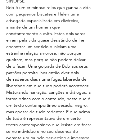
SINOPSE
Bob é um criminoso reles que ganha a vida 
com pequenos biscates e Helen uma 
advogada especializada em divórcios, 
amante de um homem que 
constantemente a evita. Estes dois seres 
erram pela vida quase desistindo de lhe 
encontrar um sentido e iniciam uma 
estranha relação amorosa, não porque 
queiram, mas porque não podem deixar 
de o fazer. Uma golpada de Bob aos seus 
patrões permite-lhes então viver dois 
derradeiros dias numa fugaz labareda de 
liberdade em que tudo poderá acontecer. 
Misturando narração, canções e diálogos, a 
forma brinca com o conteúdo, neste que é 
um texto contemporâneo pesado, negro, 
mas apesar de tudo redentor. E que acima 
de tudo é representativo de um certo 
teatro contemporâneo que insiste em focar-
se no indivíduo e no seu desencanto 
perante um mundo pervertido e impessoal.