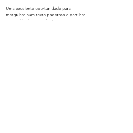
Uma excelente oportunidade para 
mergulhar num texto poderoso e partilhar 
a experiência em conjunto.
Inscrições em 
geral@makinadecena.com
Share this event
< Voltar
CONTACTS