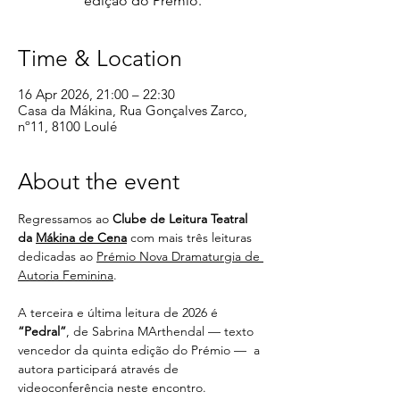
edição do Prémio.
Time & Location
16 Apr 2026, 21:00 – 22:30
Casa da Mákina, Rua Gonçalves Zarco,
nº11, 8100 Loulé
About the event
Regressamos ao 
Clube de Leitura Teatral 
da 
Mákina de Cena
 com mais três leituras 
dedicadas ao 
Prémio Nova Dramaturgia de 
Autoria Feminina
.
A terceira e última leitura de 2026 é 
“Pedral”
, de Sabrina MArthendal — texto 
vencedor da quinta edição do Prémio —  a 
autora participará através de 
videoconferência neste encontro.